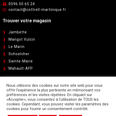
0596 50 65 24
contact@cottrell-martinique.fr
Trouver votre magasin
Jambette
Mangot Vulcin
Le Marin
Schoelcher
Sainte-Marie
Mahault-AFP
Pour recevoir nos catalogues et promotions:
Nous utilisons des cookies sur notre site web pour vous
offrir l'expérience la plus pertinente en mémorisant vos
Suivez-nous sur
préférences et les visites répétées. En cliquant sur
«Accepter», vous consentez à l'utilisation de TOUS les
cookies. Cependant, vous pouvez visiter les paramètres des
cookies pour fournir un consentement contrôlé.
Contacter nos experts