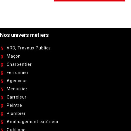
n
a
t
i
v
Nos univers métiers
e
:
VRD, Travaux Publics
Maçon
Charpentier
Ferronnier
Agenceur
Menuisier
Carreleur
Peintre
Plombier
Aménagement extérieur
Outillage