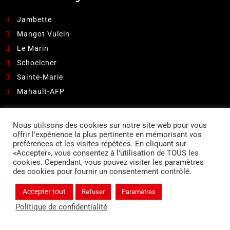
Jambette
Mangot Vulcin
Le Marin
Schoelcher
Sainte-Marie
Mahault-AFP
Pour recevoir nos catalogues et promotions:
Nous utilisons des cookies sur notre site web pour vous
offrir l'expérience la plus pertinente en mémorisant vos
Suivez-nous sur
préférences et les visites répétées. En cliquant sur
«Accepter», vous consentez à l'utilisation de TOUS les
cookies. Cependant, vous pouvez visiter les paramètres
des cookies pour fournir un consentement contrôlé.
Contacter nos experts
Accepter tout
Refuser
Paramètres
Nous rejoindre
Politique de confidentialité
Politique de confidentialité
© Cottrell 2022 I Création Web
C Com'Créa
I
Mentions légales