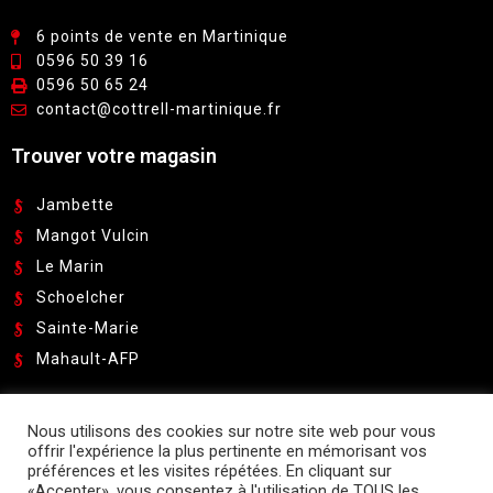
6 points de vente en Martinique
0596 50 39 16
0596 50 65 24
contact@cottrell-martinique.fr
Trouver votre magasin
Jambette
Mangot Vulcin
Le Marin
Schoelcher
Sainte-Marie
Mahault-AFP
Pour recevoir nos catalogues et promotions:
Nous utilisons des cookies sur notre site web pour vous
offrir l'expérience la plus pertinente en mémorisant vos
Suivez-nous sur
préférences et les visites répétées. En cliquant sur
«Accepter», vous consentez à l'utilisation de TOUS les